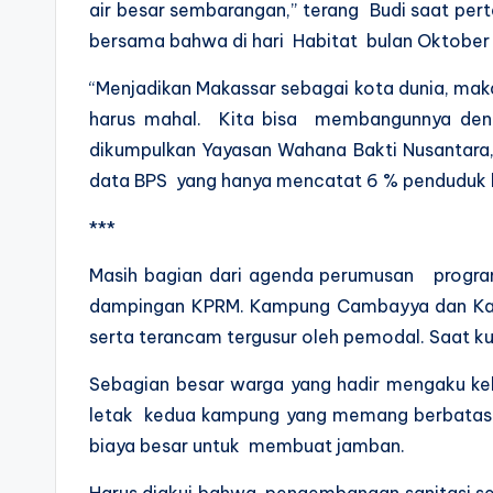
air besar sembarangan,” terang Budi saat pe
bersama bahwa di hari Habitat bulan Oktober
“Menjadikan Makassar sebagai kota dunia, maka
harus mahal. Kita bisa membangunnya denga
dikumpulkan Yayasan Wahana Bakti Nusantara,
data BPS yang hanya mencatat 6 % penduduk k
***
Masih bagian dari agenda perumusan progr
dampingan KPRM. Kampung Cambayya dan Kam
serta terancam tergusur oleh pemodal. Saat ku
Sebagian besar warga yang hadir mengaku k
letak kedua kampung yang memang berbatasan
biaya besar untuk membuat jamban.
Harus diakui bahwa pengembangan sanitasi se