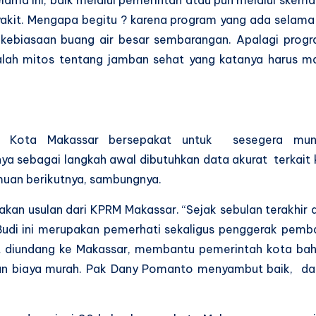
kit. Mengapa begitu ? karena program yang ada selama i
 kebiasaan buang air besar sembarangan. Apalagi pro
lah mitos tentang jamban sehat yang katanya harus ma
tah Kota Makassar bersepakat untuk sesegera mun
a sebagai langkah awal dibutuhkan data akurat terkait ko
emuan berikutnya, sambungnya.
pakan usulan dari KPRM Makassar. “Sejak sebulan terakh
 Budi ini merupakan pemerhati sekaligus penggerak pe
t diundang ke Makassar, membantu pemerintah kota ba
n biaya murah. Pak Dany Pomanto menyambut baik, dan 