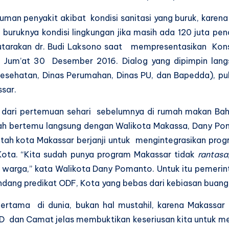
n penyakit akibat kondisi sanitasi yang buruk, karena 
n buruknya kondisi lingkungan jika masih ada 120 juta p
diutarakan dr. Budi Laksono saat mempresentasikan K
Jum’at 30 Desember 2016. Dialog yang dipimpin langsun
 Kesehatan, Dinas Perumahan, Dinas PU, dan Bapedda), p
sar.
, dari pertemuan sehari sebelumnya di rumah makan Bah
ah bertemu langsung dengan Walikota Makassa, Dany Poma
ntah kota Makassar berjanji untuk mengintegrasikan p
 Kota. “Kita sudah punya program Makassar tidak
rantasa
 warga,” kata Walikota Dany Pomanto. Untuk itu pemerin
dang predikat ODF, Kota yang bebas dari kebiasan buang
ama di dunia, bukan hal mustahil, karena Makassar p
KPD dan Camat jelas membuktikan keseriusan kita untuk 