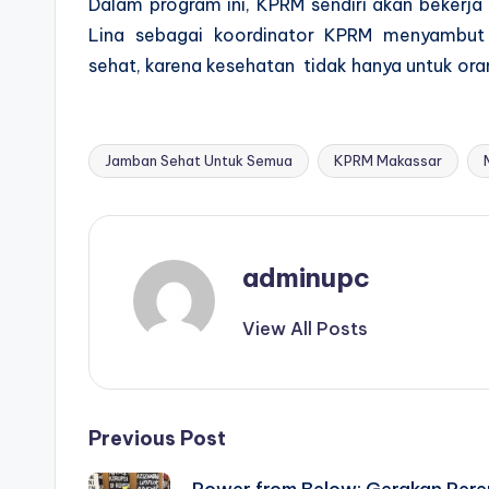
Dalam program ini, KPRM sendiri akan beker
Lina sebagai koordinator KPRM menyambut 
sehat, karena kesehatan tidak hanya untuk oran
Jamban Sehat Untuk Semua
KPRM Makassar
Tags:
adminupc
View All Posts
Post
Previous Post