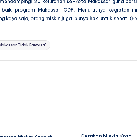
ja mendampingi 30 kelurahan se-kota Makassar guna pe
baik program Makassar ODF. Menurutnya kegiatan ini
g kaya saja, orang miskin juga punya hak untuk sehat. (Fr
Makassar Tidak Rantasa'
Gerakan Miskin Kota, H