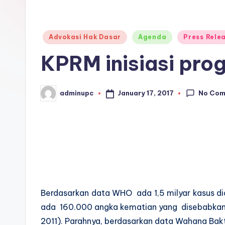
C
o
Posted
Advokasi Hak Dasar
Agenda
Press Rele
in
n
KPRM inisiasi pro
s
o
No Co
January 17, 2017
adminupc
Posted
by
rt
iu
m
Berdasarkan data WHO ada 1,5 milyar kasus diar
ada 160.000 angka kematian yang disebabkan ol
2011). Parahnya, berdasarkan data Wahana Bakt