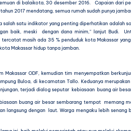
rtemuan di balaikota, 30 desember 2016. Capaian dari 
 tahun 2017 mendatang, semua rumah sudah punya jamban
 salah satu indikator yang penting diperhatikan adalah 
n baik, meski dengan dana minim,” lanjut Budi. Untu
 tercatat masih ada 35 % penduduk kota Makassar yang
ota Makassar hidup tanpa jamban.
am Makassar ODF, kemudian tim menyempatkan berkunj
pung Buloa, di kecamatan Tallo. Keduanya merupaka
njungan, terjadi dialog seputar kebiasaan buang air bes
ebiasaan buang air besar sembarang tempat memang ma
 langsung dengan laut. Warga mengaku lebih senang bu
lama ini, baik melalui pemerintah atau pun melalui sk